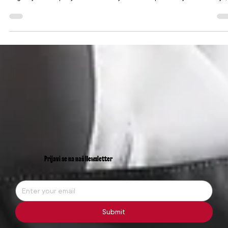
100EXPO – International Exhibition and Conference Učestvovali smo na
100EXPO – International Exhibition and Conference , jednom od najznačajni
događaja za kompanije iz svih industrija u BiH - od proizvodnje i distribucije,
inovacija, prehrane i institucionalnih rješenja. Iako je sajam sada iza nas, utisc
rezultati koje je donio i dalje su svježi — i vrijedni da ih podijelimo. Dva dana
puna susreta, razmjene iskustava i novih prilika Tokom ta dva dinamična dan
naš t
Prijavi se na naš Newsletter