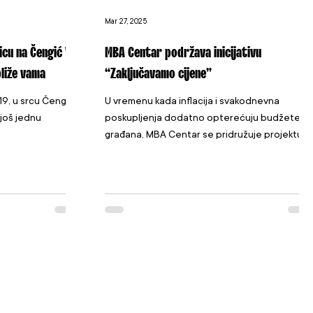
Mar 27, 2025
cu na Čengić Vili
MBA Centar podržava inicijativu
bliže vama
“Zaključavamo cijene”
19, u srcu Čengić
U vremenu kada inflacija i svakodnevna
 još jednu
poskupljenja dodatno opterećuju budžete
građana, MBA Centar se pridružuje projektu
Vlade FBiH...