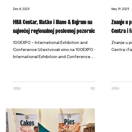
Dec 8, 2025
May 19, 2025
MBA Centar, Slatko i Slano & Bujrum na
Znanje u 
najvećoj regionalnoj poslovnoj pozornici
Centra i 
100EXPO – International Exhibition and
Znanje u p
Conference Učestvovali smo na 100EXPO –
Centra i F
International Exhibition and Conference ,
jednom od najznačajnijih događaja za
kompanije iz svih industrija u BiH - od
proizvodnje i distribucije, do inovacija,
prehrane i institucionalnih rješenja. Iako je
sajam sada iza nas, utisci i rezultati koje je
donio i dalje su svježi — i vrijedni da ih
podijelimo. Dva dana puna susreta, razmjene
iskustava i novih prilika Tokom ta dva
dinamična dana, naš t