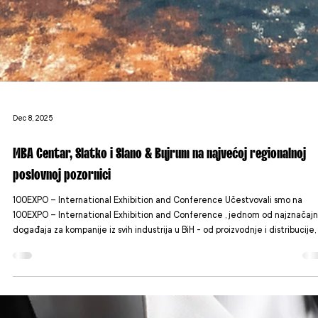
Dec 8, 2025
MBA Centar, Slatko i Slano & Bujrum na najvećoj regionalnoj
poslovnoj pozornici
100EXPO – International Exhibition and Conference Učestvovali smo na
100EXPO – International Exhibition and Conference , jednom od najznačajni
događaja za kompanije iz svih industrija u BiH - od proizvodnje i distribucije,
inovacija, prehrane i institucionalnih rješenja. Iako je sajam sada iza nas, utisc
rezultati koje je donio i dalje su svježi — i vrijedni da ih podijelimo. Dva dana
puna susreta, razmjene iskustava i novih prilika Tokom ta dva dinamična dan