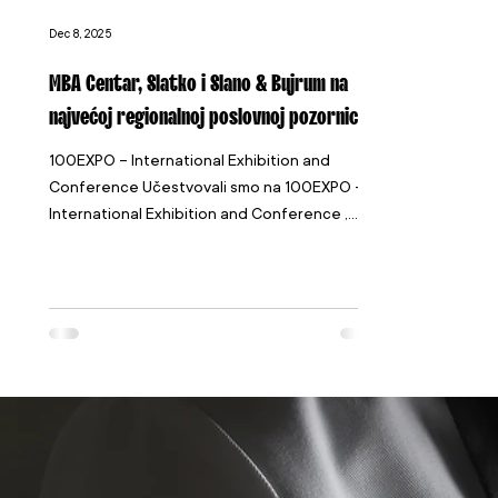
Dec 8, 2025
MBA Centar, Slatko i Slano & Bujrum na
najvećoj regionalnoj poslovnoj pozornici
100EXPO – International Exhibition and
Conference Učestvovali smo na 100EXPO –
International Exhibition and Conference ,
jednom od najznačajnijih događaja za
kompanije iz svih industrija u BiH - od
proizvodnje i distribucije, do inovacija,
prehrane i institucionalnih rješenja. Iako je
sajam sada iza nas, utisci i rezultati koje je
donio i dalje su svježi — i vrijedni da ih
podijelimo. Dva dana puna susreta, razmjene
iskustava i novih prilika Tokom ta dva
dinamična dana, naš t