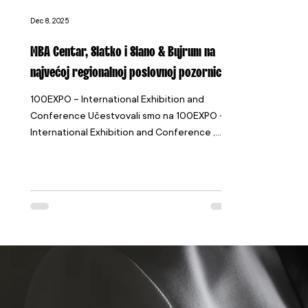
Dec 8, 2025
MBA Centar, Slatko i Slano & Bujrum na
najvećoj regionalnoj poslovnoj pozornici
100EXPO – International Exhibition and
Conference Učestvovali smo na 100EXPO –
International Exhibition and Conference ,
jednom od najznačajnijih događaja za
kompanije iz svih industrija u BiH - od
proizvodnje i distribucije, do inovacija,
prehrane i institucionalnih rješenja. Iako je
sajam sada iza nas, utisci i rezultati koje je
donio i dalje su svježi — i vrijedni da ih
podijelimo. Dva dana puna susreta, razmjene
iskustava i novih prilika Tokom ta dva
dinamična dana, naš t